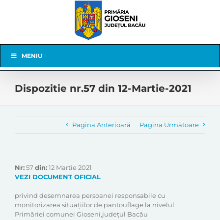
Skip
to
content
Skip
MENIU
Navigation
Dispozitie nr.57 din 12-Martie-2021
Pagina Anterioară
Pagina Următoare
Nr:
57
din:
12 Martie 2021
VEZI DOCUMENT OFICIAL
privind desemnarea persoanei responsabile cu
monitorizarea situațiilor de pantouflage la nivelul
Primăriei comunei Gioseni,județul Bacău