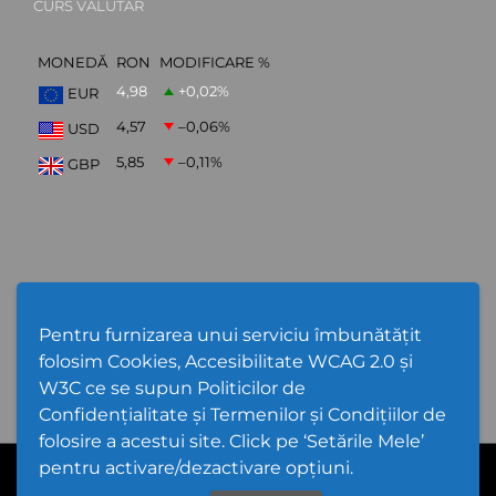
CURS VALUTAR
MONEDĂ
RON
MODIFICARE %
4,98
+0,02
%
EUR
4,57
–0,06
%
USD
5,85
–0,11
%
GBP
ABONARE NEWSLETTER
Pentru furnizarea unui serviciu îmbunătățit
folosim Cookies, Accesibilitate WCAG 2.0 și
W3C ce se supun Politicilor de
Confidențialitate și Termenilor și Condițiilor de
folosire a acestui site. Click pe ‘Setările Mele’
pentru activare/dezactivare opțiuni.
Cod Județ 4 | Județul Bacău | Tipul UAT - 14 - C - Comună |
Codul SIRUTA al Unitații Administrativ-Teritoriale 20368 | Gioseni