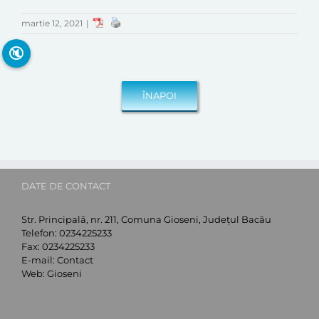
martie 12, 2021
|
🔇
DATE DE CONTACT
Str. Principală, nr. 211, Comuna Gioseni, Județul Bacău
Telefon:
0234225233
Fax:
0234225233
E-mail:
Contact
Web:
Gioseni