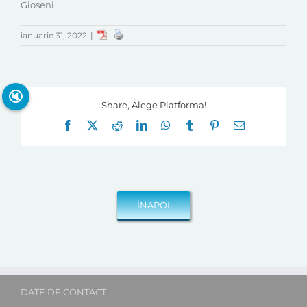
Gioseni
ianuarie 31, 2022
|
🔇
Share, Alege Platforma!
Facebook
X
Reddit
LinkedIn
WhatsApp
Tumblr
Pinterest
E-
mail:
DATE DE CONTACT