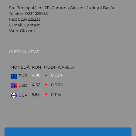
Str. Principală, nr. 211, Comuna Gioseni, Județul Bacău
Telefon:
0234225233
Fax:
0234225233
E-mail:
Contact
Web:
Gioseni
CURS VALUTAR
MONEDĂ
RON
MODIFICARE %
4,98
+0,02
%
EUR
4,57
–0,06
%
USD
5,85
–0,11
%
GBP
ABONARE NEWSLETTER