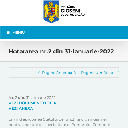
Skip
to
content
Skip
MENIU
Navigation
Hotararea nr.2 din 31-Ianuarie-2022
Pagina Anterioară
Pagina Următoare
Nr:
2
din:
31 Ianuarie 2022
VEZI DOCUMENT OFICIAL
VEZI ANEXĂ
privind aprobarea Statului de funcții și organigramei
pentru aparatul de specialitate al Primarului Comunei