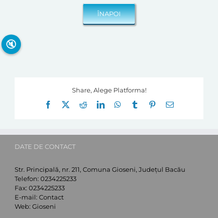
🔇
Share, Alege Platforma!
Facebook
X
Reddit
LinkedIn
WhatsApp
Tumblr
Pinterest
E-
mail:
DATE DE CONTACT
Str. Principală, nr. 211, Comuna Gioseni, Județul Bacău
Telefon:
0234225233
Fax:
0234225233
E-mail:
Contact
Web:
Gioseni