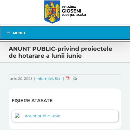
Skip
to
content
Skip
MENIU
Navigation
ANUNT PUBLIC-privind proiectele
de hotarare a lunii iunie
iunie 20, 2025
|
Informări
,
Știri
|
FIȘIERE ATAȘATE
anunt public iunie