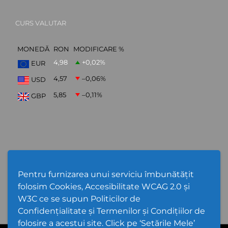
CURS VALUTAR
MONEDĂ
RON
MODIFICARE %
4,98
+0,02
%
EUR
4,57
–0,06
%
USD
5,85
–0,11
%
GBP
ABONARE NEWSLETTER
Pentru furnizarea unui serviciu îmbunătățit
folosim Cookies, Accesibilitate WCAG 2.0 și
W3C ce se supun Politicilor de
Confidențialitate și Termenilor și Condițiilor de
folosire a acestui site. Click pe ‘Setările Mele’