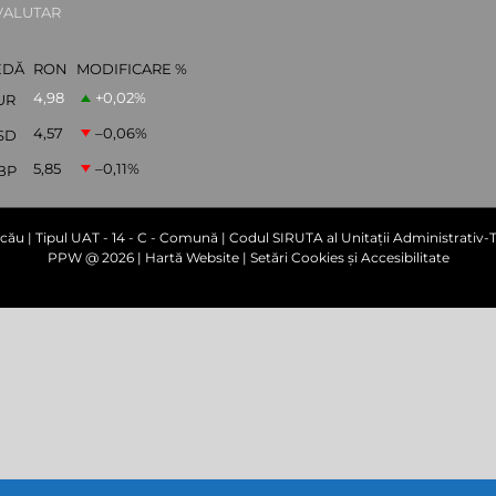
VALUTAR
EDĂ
RON
MODIFICARE %
4,98
+0,02
%
UR
4,57
–0,06
%
SD
5,85
–0,11
%
BP
cău | Tipul UAT - 14 - C - Comună | Codul SIRUTA al Unitații Administrativ-Te
PPW @
2026 |
Hartă Website
|
Setări Cookies și Accesibilitate