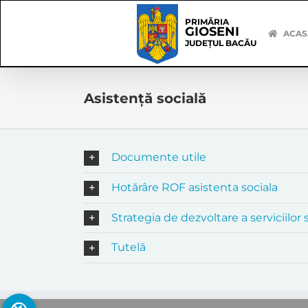
Skip
Skip
to
Navigation
PRIMĂRIA
GIOSENI
content
ACAS
JUDEȚUL BACĂU
Asistență socială
Documente utile
Hotărâre ROF asistenta sociala
Strategia de dezvoltare a serviciilor 
Tutelă