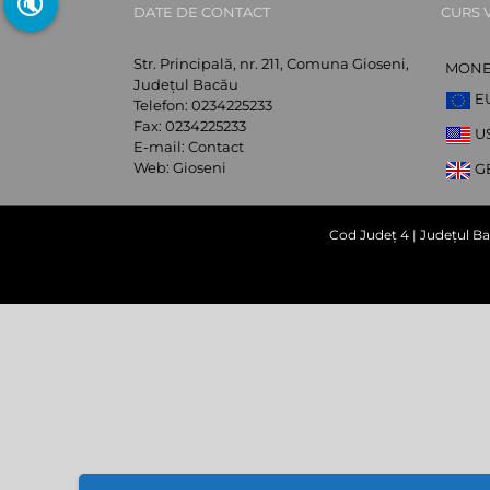
🔇
DATE DE CONTACT
CURS 
Str. Principală, nr. 211, Comuna Gioseni,
MON
Județul Bacău
E
Telefon:
0234225233
Fax:
0234225233
U
E-mail:
Contact
Web:
Gioseni
G
Cod Județ 4 | Județul Ba