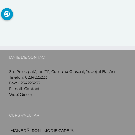
🔇
DATE DE CONTACT
Str. Principală, nr. 211, Comuna Gioseni, Județul Bacău
Telefon:
0234225233
Fax:
0234225233
E-mail:
Contact
Web:
Gioseni
CURS VALUTAR
MONEDĂ
RON
MODIFICARE %