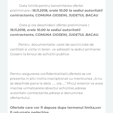
Data limită pentru transmiterea ofertei
preliminare
: 16.11.2018,
orele 10.00 la sediul autoritatii
contractante, COMUNA GIOSENI, JUDETUL BACAU
Data şi ora deschiderii ofertei preliminare
:
19.11.2018, orele 10.00 la sediul autoritatii
contractante, COMUNA GIOSENI, JUDETUL BACAU.
Pentru
documentatie: caiet de sarcini,liste de
cantitati si vizita in teren
va adresati la sediul primariei
Gioseni la biroul de achizitii publice.
Pentru asigurarea confidentialitatii,ofertele se vor
prezenta in plic inchis inscriptionat cu mentiunea ,,A nu
se deschide pana la data …… ora…..”.Plicul exterior va avea
inscrise urmatoarele:obiectul achizitiei,adresa
autoritatii contractante,adresa si denumirea
ofertantului.
Ofertele care vor fi depuse dupa termenul limita,vor
fi returnate nedechise.