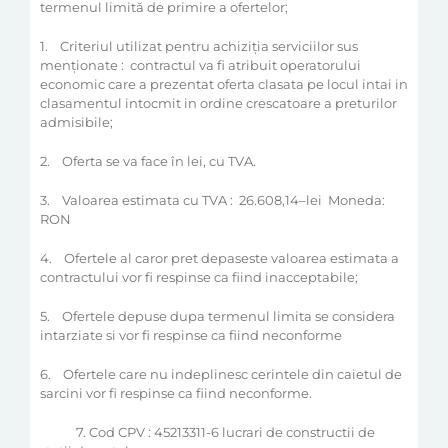
termenul limită de primire a ofertelor;
1.
Criteriul utilizat pentru achiziţia serviciilor sus
menţionate :
contractul va fi atribuit operatorului
economic care a prezentat oferta clasata pe locul intai in
clasamentul intocmit in ordine crescatoare a preturilor
admisibile;
2.
Oferta se va face în lei, cu TVA.
3.
Valoarea estimata cu TVA :
26.608,14
–
lei
Moneda:
RON
4.
Ofertele al caror pret depaseste valoarea estimata a
contractului vor fi respinse ca fiind inacceptabile;
5.
Ofertele depuse dupa termenul limita se considera
intarziate si vor fi respinse ca fiind neconforme
6.
Ofertele care nu indeplinesc cerintele din caietul de
sarcini vor fi respinse ca fiind neconforme.
7. Cod CPV : 45213311-6 lucrari de constructii de