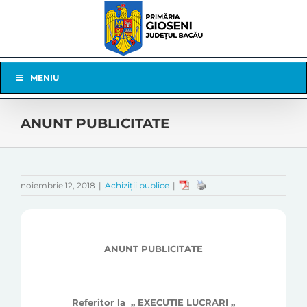
Skip
to
content
Skip
MENIU
Navigation
ANUNT PUBLICITATE
noiembrie 12, 2018
|
Achiziții publice
|
ANUNT PUBLICITATE
Referitor la
„ EXECUTIE LUCRARI „