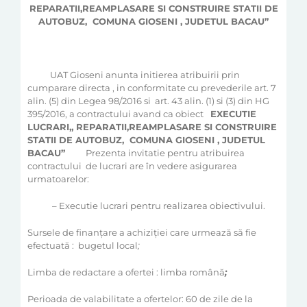
REPARATII,REAMPLASARE SI CONSTRUIRE STATII DE
AUTOBUZ,
COMUNA GIOSENI , JUDETUL BACAU’’
UAT Gioseni anunta initierea atribuirii prin
cumparare directa , in conformitate cu prevederile art. 7
alin. (5) din Legea 98/2016 si
art. 43 alin. (1) si (3) din HG
395/2016, a contractului avand ca obiect
EXECUTIE
LUCRARI„ REPARATII,REAMPLASARE SI CONSTRUIRE
STATII DE AUTOBUZ,
COMUNA GIOSENI , JUDETUL
BACAU’’
Prezenta invitatie pentru atribuirea
contractului
de lucrari are în vedere asigurarea
urmatoarelor:
– Executie lucrari pentru realizarea obiectivului.
Sursele de finanţare a achiziţiei care urmează să fie
efectuată :
bugetul local
;
Limba de redactare a ofertei :
limba română
;
Perioada de valabilitate a ofertelor: 60 de zile de la