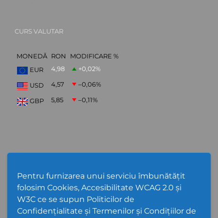
CURS VALUTAR
MONEDĂ
RON
MODIFICARE %
4,98
+0,02
%
EUR
4,57
–0,06
%
USD
5,85
–0,11
%
GBP
ABONARE NEWSLETTER
Pentru furnizarea unui serviciu îmbunătățit
folosim Cookies, Accesibilitate WCAG 2.0 și
W3C ce se supun Politicilor de
Confidențialitate și Termenilor și Condițiilor de