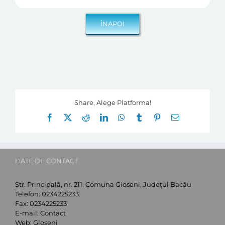
Share, Alege Platforma!
Facebook
X
Reddit
LinkedIn
WhatsApp
Tumblr
Pinterest
E-
mail:
DATE DE CONTACT
Str. Principală, nr. 211, Comuna Gioseni, Județul Bacău
Telefon:
0234225233
Fax:
0234225233
E-mail:
Contact
Web:
Gioseni