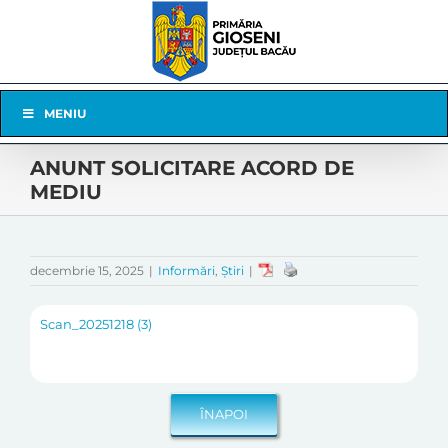
Skip
to
content
Skip
MENIU
Navigation
ANUNT SOLICITARE ACORD DE
MEDIU
decembrie 15, 2025
|
Informări
,
Știri
|
Scan_20251218 (3)