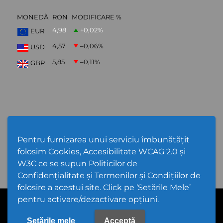
MONEDĂ
RON
MODIFICARE %
4,98
+0,02
%
EUR
4,57
–0,06
%
USD
5,85
–0,11
%
GBP
ABONARE NEWSLETTER
Pentru furnizarea unui serviciu îmbunătățit
folosim Cookies, Accesibilitate WCAG 2.0 și
W3C ce se supun Politicilor de
Confidențialitate și Termenilor și Condițiilor de
folosire a acestui site. Click pe ‘Setările Mele’
pentru activare/dezactivare opțiuni.
Cod Județ 4 | Județul Bacău | Tipul UAT - 14 - C - Comună |
Codul SIRUTA al Unitații Administrativ-Teritoriale 20368 | Gioseni
PPW @
2026 |
Hartă Website
|
Setări Cookies și Accesibilitate
Setările mele
Acceptă