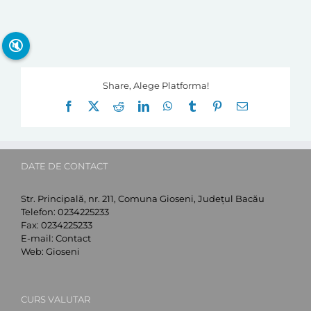
🔇
Share, Alege Platforma!
Facebook
X
Reddit
LinkedIn
WhatsApp
Tumblr
Pinterest
E-
mail:
DATE DE CONTACT
Str. Principală, nr. 211, Comuna Gioseni, Județul Bacău
Telefon:
0234225233
Fax:
0234225233
E-mail:
Contact
Web:
Gioseni
CURS VALUTAR