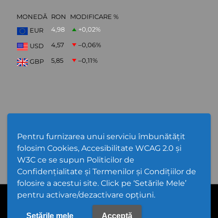
MONEDĂ
RON
MODIFICARE %
4,98
+0,02
%
EUR
4,57
–0,06
%
USD
5,85
–0,11
%
GBP
ABONARE NEWSLETTER
Pentru furnizarea unui serviciu îmbunătățit
folosim Cookies, Accesibilitate WCAG 2.0 și
W3C ce se supun Politicilor de
Confidențialitate și Termenilor și Condițiilor de
folosire a acestui site. Click pe ‘Setările Mele’
pentru activare/dezactivare opțiuni.
Cod Județ 4 | Județul Bacău | Tipul UAT - 14 - C - Comună |
Codul SIRUTA al Unitații Administrativ-Teritoriale 20368 | Gioseni
PPW @
2026 |
Hartă Website
|
Setări Cookies și Accesibilitate
Setările mele
Acceptă