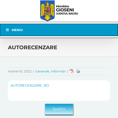
Skip
to
content
Skip
MENIU
Navigation
AUTORECENZARE
martie 10, 2022
|
Generale
,
Informări
|
AUTORECENZARE_RO