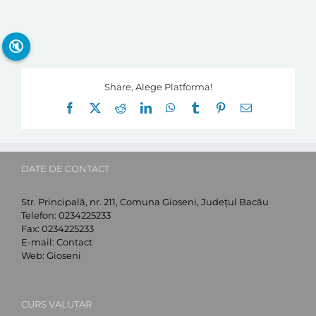
🔇
Share, Alege Platforma!
Facebook
X
Reddit
LinkedIn
WhatsApp
Tumblr
Pinterest
E-
mail:
DATE DE CONTACT
Str. Principală, nr. 211, Comuna Gioseni, Județul Bacău
Telefon:
0234225233
Fax:
0234225233
E-mail:
Contact
Web:
Gioseni
CURS VALUTAR