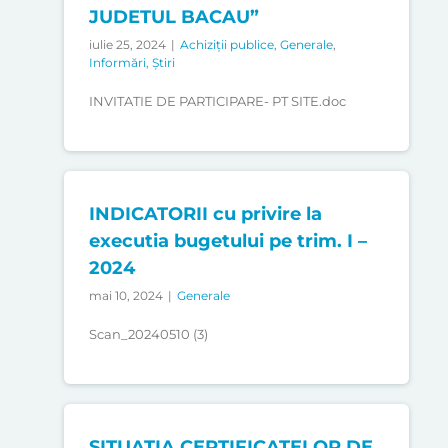
JUDETUL BACAU”
iulie 25, 2024
|
Achiziții publice
,
Generale
,
Informări
,
Știri
INVITATIE DE PARTICIPARE- PT SITE.doc
INDICATORII cu privire la
executia bugetului pe trim. I –
2024
mai 10, 2024
|
Generale
Scan_20240510 (3)
SITUATIA CERTIFICATELOR DE