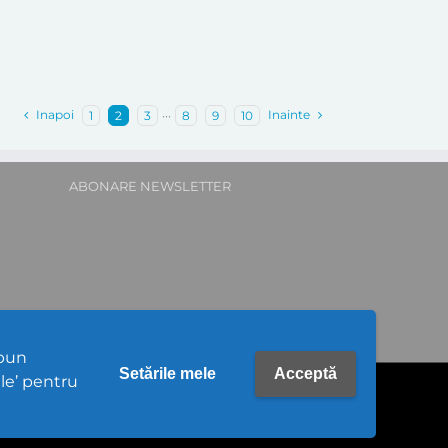
Inapoi
Inainte
1
2
3
···
8
9
10
ABONARE NEWSLETTER
upun
Setările mele
Acceptă
ele’ pentru
ritoriale 20368 | Gioseni