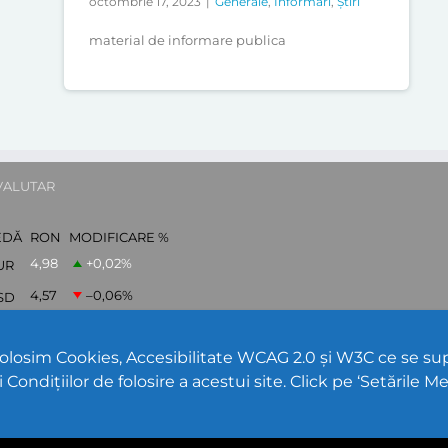
octombrie 17, 2023
|
Generale
,
Informări
,
Știri
material de informare publica
VALUTAR
EDĂ
RON
MODIFICARE %
4,98
+0,02
%
UR
4,57
–0,06
%
SD
5,85
–0,11
%
BP
folosim Cookies, Accesibilitate WCAG 2.0 și W3C ce se s
i Condițiilor de folosire a acestui site. Click pe ‘Setările M
cău | Tipul UAT - 14 - C - Comună | Codul SIRUTA al Unitații Administrativ-Te
PPW @
2026 |
Hartă Website
|
Setări Cookies și Accesibilitate