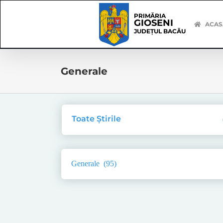
Skip
Skip
to
Navigation
PRIMĂRIA
GIOSENI
content
ACAS
JUDEȚUL BACĂU
Generale
Toate Știrile