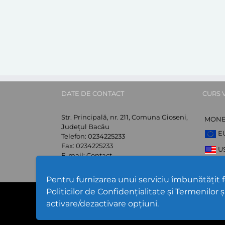
DATE DE CONTACT
CURS 
Str. Principală, nr. 211, Comuna Gioseni,
MON
Județul Bacău
E
Telefon:
0234225233
Fax:
0234225233
U
E-mail:
Contact
Web:
Gioseni
G
Pentru furnizarea unui serviciu îmbunătățit 
Politicilor de Confidențialitate și Termenilor ș
Cod Județ 4 | Județul Ba
activare/dezactivare opțiuni.