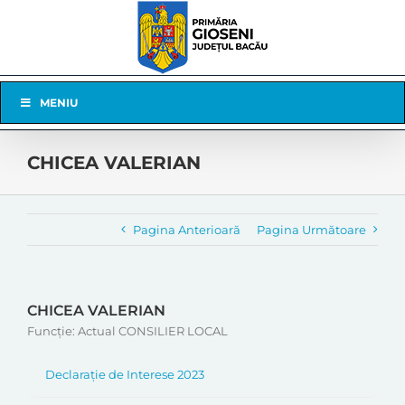
Skip
to
content
Skip
MENIU
Navigation
CHICEA VALERIAN
Pagina Anterioară
Pagina Următoare
CHICEA VALERIAN
Funcție: Actual CONSILIER LOCAL
Declarație de Interese 2023