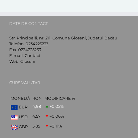
DATE DE CONTACT
Str. Principală, nr. 211, Comuna Gioseni, Județul Bacău
Telefon:
0234225233
Fax:
0234225233
E-mail:
Contact
Web:
Gioseni
CURS VALUTAR
MONEDĂ
RON
MODIFICARE %
4,98
+0,02
%
EUR
4,57
–0,06
%
USD
5,85
–0,11
%
GBP