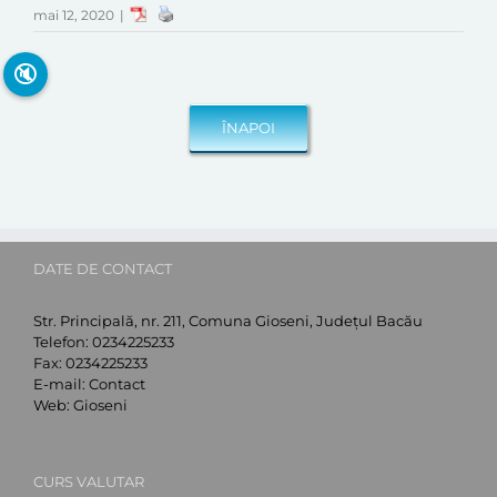
mai 12, 2020
|
🔇
DATE DE CONTACT
Str. Principală, nr. 211, Comuna Gioseni, Județul Bacău
Telefon:
0234225233
Fax:
0234225233
E-mail:
Contact
Web:
Gioseni
CURS VALUTAR