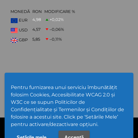
MONEDĂ
RON
MODIFICARE %
4,98
+0,02
%
EUR
4,57
–0,06
%
USD
5,85
–0,11
%
GBP
ABONARE NEWSLETTER
Pentru furnizarea unui serviciu îmbunătățit
folosim Cookies, Accesibilitate WCAG 2.0 și
W3C ce se supun Politicilor de
Confidențialitate și Termenilor și Condițiilor de
folosire a acestui site. Click pe ‘Setările Mele’
pentru activare/dezactivare opțiuni.
Cod Județ 4 | Județul Bacău | Tipul UAT - 14 - C - Comună |
Codul SIRUTA al Unitații Administrativ-Teritoriale 20368 | Gioseni
PPW @
2026 |
Hartă Website
|
Setări Cookies și Accesibilitate
Setările mele
Acceptă