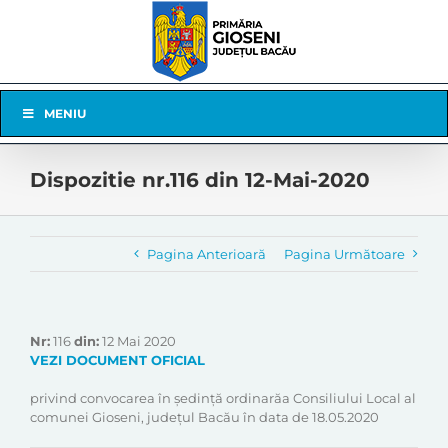
Skip
to
content
Skip
MENIU
Navigation
Dispozitie nr.116 din 12-Mai-2020
Pagina Anterioară
Pagina Următoare
Nr:
116
din:
12 Mai 2020
VEZI DOCUMENT OFICIAL
privind convocarea în şedinţă ordinarăa Consiliului Local al
comunei Gioseni, judeţul Bacău în data de 18.05.2020