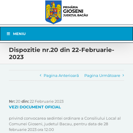
Skip
to
content
Skip
MENIU
Navigation
Dispozitie nr.20 din 22-Februarie-
2023
Pagina Anterioară
Pagina Următoare
Nr:
20
din:
22 Februarie 2023
VEZI DOCUMENT OFICIAL
privind convocarea sedintei ordinare a Consiliului Local al
Comunei Gioseni, judetul Bacau, pentru data de 28
februarie 2023 ora 12.00