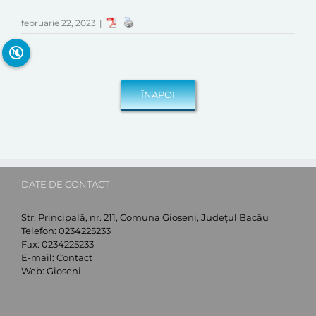
februarie 22, 2023
|
🔇
DATE DE CONTACT
Str. Principală, nr. 211, Comuna Gioseni, Județul Bacău
Telefon:
0234225233
Fax:
0234225233
E-mail:
Contact
Web:
Gioseni