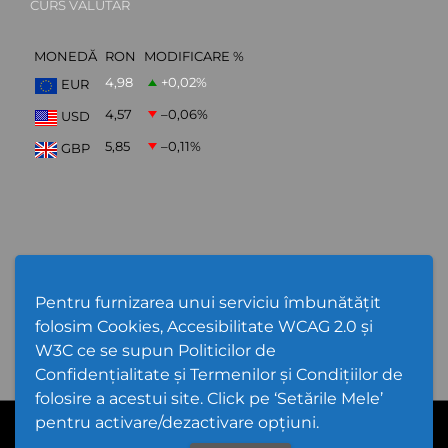
CURS VALUTAR
MONEDĂ
RON
MODIFICARE %
4,98
+0,02
%
EUR
4,57
–0,06
%
USD
5,85
–0,11
%
GBP
ABONARE NEWSLETTER
Pentru furnizarea unui serviciu îmbunătățit
folosim Cookies, Accesibilitate WCAG 2.0 și
W3C ce se supun Politicilor de
Confidențialitate și Termenilor și Condițiilor de
folosire a acestui site. Click pe ‘Setările Mele’
pentru activare/dezactivare opțiuni.
Cod Județ 4 | Județul Bacău | Tipul UAT - 14 - C - Comună |
Codul SIRUTA al Unitații Administrativ-Teritoriale 20368 | Gioseni