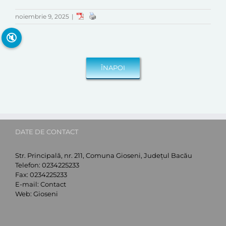
noiembrie 9, 2025
|
🔇
DATE DE CONTACT
Str. Principală, nr. 211, Comuna Gioseni, Județul Bacău
Telefon:
0234225233
Fax:
0234225233
E-mail:
Contact
Web:
Gioseni