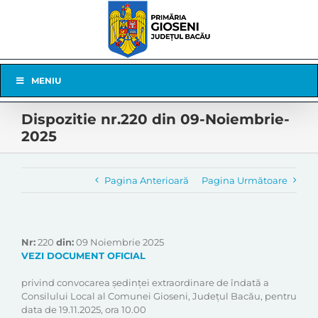
Skip
to
content
Skip
MENIU
Navigation
Dispozitie nr.220 din 09-Noiembrie-
2025
Pagina Anterioară
Pagina Următoare
Nr:
220
din:
09 Noiembrie 2025
VEZI DOCUMENT OFICIAL
privind convocarea ședinței extraordinare de îndată a
Consilului Local al Comunei Gioseni, Județul Bacău, pentru
data de 19.11.2025, ora 10.00