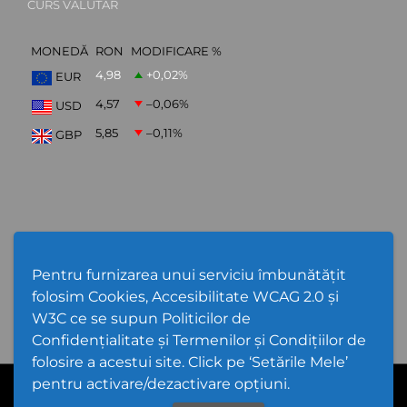
CURS VALUTAR
MONEDĂ
RON
MODIFICARE %
4,98
+0,02
%
EUR
4,57
–0,06
%
USD
5,85
–0,11
%
GBP
ABONARE NEWSLETTER
Pentru furnizarea unui serviciu îmbunătățit
folosim Cookies, Accesibilitate WCAG 2.0 și
W3C ce se supun Politicilor de
Confidențialitate și Termenilor și Condițiilor de
folosire a acestui site. Click pe ‘Setările Mele’
pentru activare/dezactivare opțiuni.
Cod Județ 4 | Județul Bacău | Tipul UAT - 14 - C - Comună |
Codul SIRUTA al Unitații Administrativ-Teritoriale 20368 | Gioseni