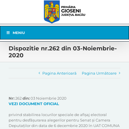
Skip
to
content
Skip
MENIU
Navigation
Dispozitie nr.262 din 03-Noiembrie-
2020
Pagina Anterioară
Pagina Următoare
Nr:
262
din:
03 Noiembrie 2020
VEZI DOCUMENT OFICIAL
privind stabilirea locurilor speciale de afișaj electoral
pentru desfășurarea alegerilor pentru Senat și Camera
Deputaților din data de 6 decembrie 2020 în UAT COMUNA