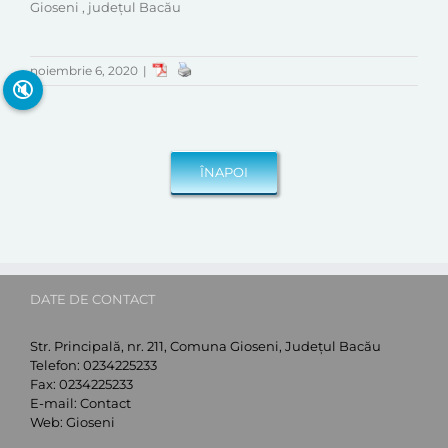
Gioseni , județul Bacău
noiembrie 6, 2020
|
🔇
DATE DE CONTACT
Str. Principală, nr. 211, Comuna Gioseni, Județul Bacău
Telefon:
0234225233
Fax:
0234225233
E-mail:
Contact
Web:
Gioseni