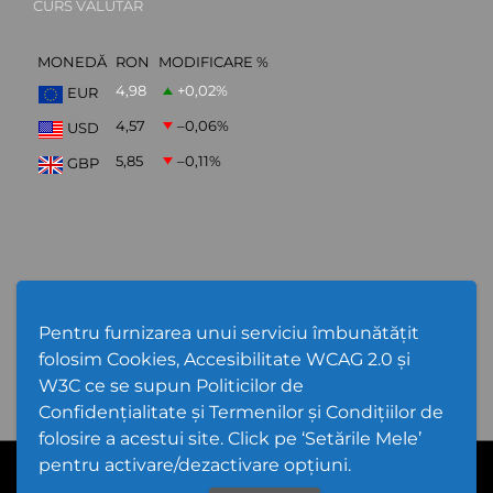
CURS VALUTAR
MONEDĂ
RON
MODIFICARE %
4,98
+0,02
%
EUR
4,57
–0,06
%
USD
5,85
–0,11
%
GBP
ABONARE NEWSLETTER
Pentru furnizarea unui serviciu îmbunătățit
folosim Cookies, Accesibilitate WCAG 2.0 și
W3C ce se supun Politicilor de
Confidențialitate și Termenilor și Condițiilor de
folosire a acestui site. Click pe ‘Setările Mele’
pentru activare/dezactivare opțiuni.
Cod Județ 4 | Județul Bacău | Tipul UAT - 14 - C - Comună |
Codul SIRUTA al Unitații Administrativ-Teritoriale 20368 | Gioseni