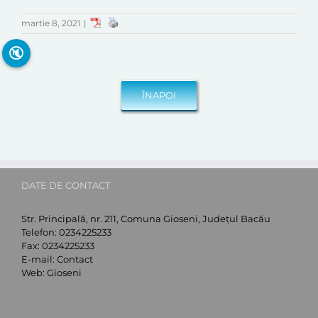
martie 8, 2021
|
🔇
DATE DE CONTACT
Str. Principală, nr. 211, Comuna Gioseni, Județul Bacău
Telefon:
0234225233
Fax:
0234225233
E-mail:
Contact
Web:
Gioseni