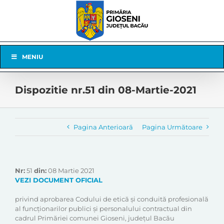
Skip
to
content
Skip
MENIU
Navigation
Dispozitie nr.51 din 08-Martie-2021
Pagina Anterioară
Pagina Următoare
Nr:
51
din:
08 Martie 2021
VEZI DOCUMENT OFICIAL
privind aprobarea Codului de etică și conduită profesională
al funcționarilor publici și personalului contractual din
cadrul Primăriei comunei Gioseni, județul Bacău