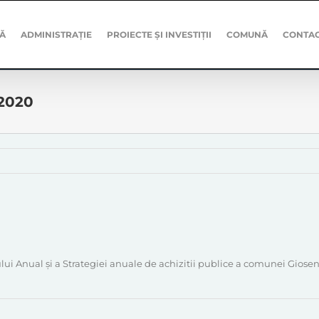
Ă
ADMINISTRAȚIE
PROIECTE ȘI INVESTIȚII
COMUNĂ
CONTA
-2020
lui Anual și a Strategiei anuale de achizitii publice a comunei Giose