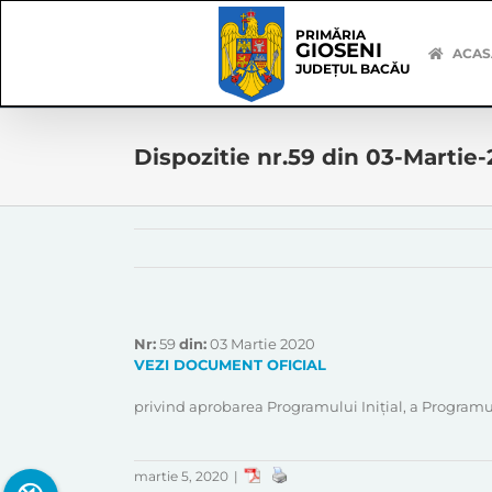
Skip
Skip
to
Navigation
PRIMĂRIA
GIOSENI
content
ACAS
JUDEȚUL BACĂU
Dispozitie nr.59 din 03-Martie
Nr:
59
din:
03 Martie 2020
VEZI DOCUMENT OFICIAL
privind aprobarea Programului Iniţial, a Programu
martie 5, 2020
|