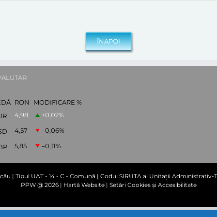
VALUTAR
EDĂ
RON
MODIFICARE %
4,98
+0,02
%
UR
4,57
–0,06
%
SD
5,85
–0,11
%
BP
cău | Tipul UAT - 14 - C - Comună | Codul SIRUTA al Unitații Administrativ-Te
PPW @
2026 |
Hartă Website
|
Setări Cookies și Accesibilitate