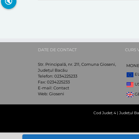
🔇
DATE DE CONTACT
CURS 
Str. Principală, nr. 211, Comuna Gioseni,
MON
Județul Bacău
E
Telefon:
0234225233
Fax:
0234225233
U
E-mail:
Contact
Web:
Gioseni
G
Cod Județ 4 | Județul Ba