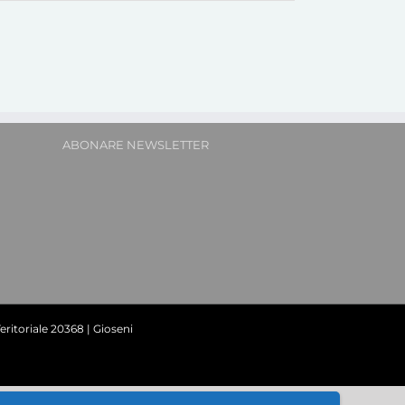
ABONARE NEWSLETTER
ritoriale 20368 | Gioseni