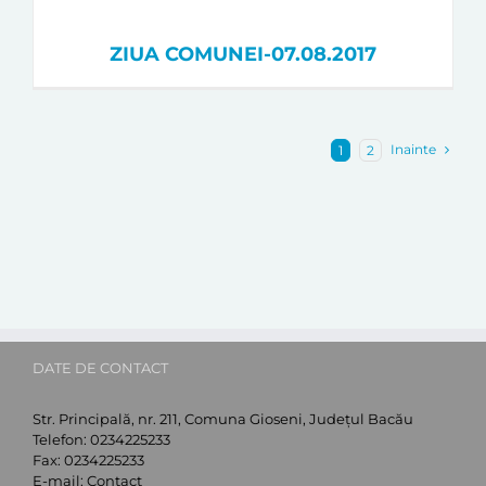
ZIUA COMUNEI-07.08.2017
Inainte
1
2
DATE DE CONTACT
Str. Principală, nr. 211, Comuna Gioseni, Județul Bacău
Telefon:
0234225233
Fax:
0234225233
E-mail:
Contact