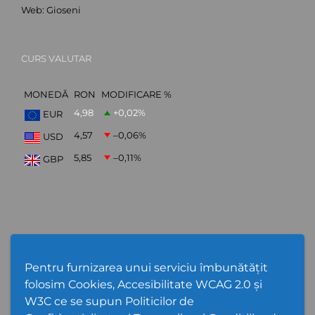
Web:
Gioseni
CURS VALUTAR
MONEDĂ
RON
MODIFICARE %
4,98
+0,02
%
EUR
4,57
–0,06
%
USD
5,85
–0,11
%
GBP
ABONARE NEWSLETTER
Pentru furnizarea unui serviciu îmbunătățit
folosim Cookies, Accesibilitate WCAG 2.0 și
W3C ce se supun Politicilor de