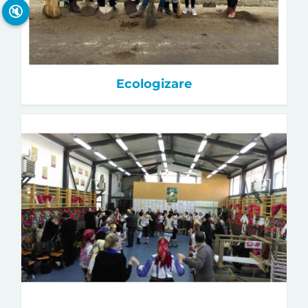
🔇
Ecologizare