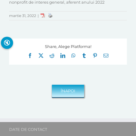
nonprofit de interes general, aferent anului 2022
martie 31, 2022
|
🔇
Share, Alege Platforma!
Facebook
X
Reddit
LinkedIn
WhatsApp
Tumblr
Pinterest
E-
mail:
DATE DE CONTACT