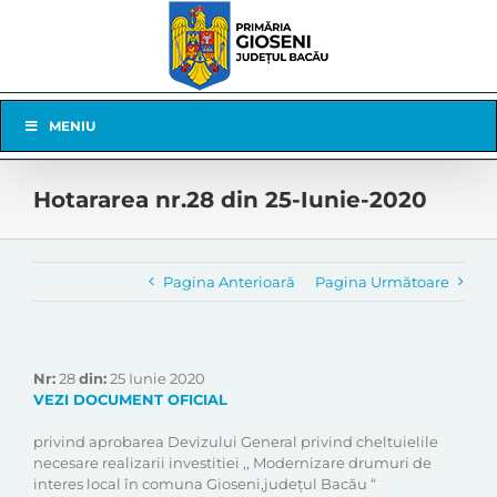
Skip
to
content
Skip
MENIU
Navigation
Hotararea nr.28 din 25-Iunie-2020
Pagina Anterioară
Pagina Următoare
Nr:
28
din:
25 Iunie 2020
VEZI DOCUMENT OFICIAL
privind aprobarea Devizului General privind cheltuielile
necesare realizarii investitiei ,, Modernizare drumuri de
interes local în comuna Gioseni,județul Bacău “