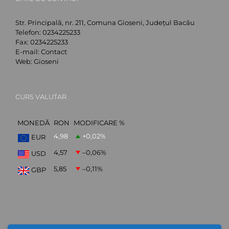
Str. Principală, nr. 211, Comuna Gioseni, Județul Bacău
Telefon:
0234225233
Fax:
0234225233
E-mail:
Contact
Web:
Gioseni
CURS VALUTAR
MONEDĂ
RON
MODIFICARE %
4,98
+0,02
%
EUR
4,57
–0,06
%
USD
5,85
–0,11
%
GBP