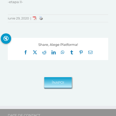
-etapa II-
iunie 29, 2020
|
🔇
Share, Alege Platforma!
Facebook
X
Reddit
LinkedIn
WhatsApp
Tumblr
Pinterest
E-
mail:
DATE DE CONTACT