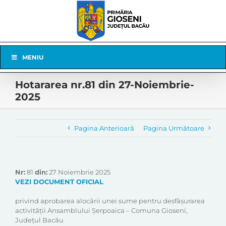
Skip
to
content
Skip
MENIU
Navigation
Hotararea nr.81 din 27-Noiembrie-
2025
Pagina Anterioară
Pagina Următoare
Nr:
81
din:
27 Noiembrie 2025
VEZI DOCUMENT OFICIAL
privind aprobarea alocării unei sume pentru desfășurarea
activității Ansamblului Șerpoaica – Comuna Gioseni,
Județul Bacău