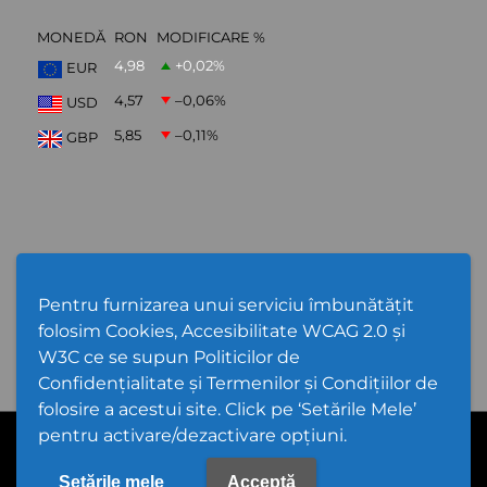
MONEDĂ
RON
MODIFICARE %
4,98
+0,02
%
EUR
4,57
–0,06
%
USD
5,85
–0,11
%
GBP
ABONARE NEWSLETTER
Pentru furnizarea unui serviciu îmbunătățit
folosim Cookies, Accesibilitate WCAG 2.0 și
W3C ce se supun Politicilor de
Confidențialitate și Termenilor și Condițiilor de
folosire a acestui site. Click pe ‘Setările Mele’
pentru activare/dezactivare opțiuni.
Cod Județ 4 | Județul Bacău | Tipul UAT - 14 - C - Comună |
Codul SIRUTA al Unitații Administrativ-Teritoriale 20368 | Gioseni
PPW @
2026 |
Hartă Website
|
Setări Cookies și Accesibilitate
Setările mele
Acceptă