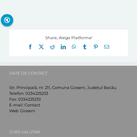
🔇
Share, Alege Platforma!
Facebook
X
Reddit
LinkedIn
WhatsApp
Tumblr
Pinterest
E-
mail:
DATE DE CONTACT
Str. Principală, nr. 211, Comuna Gioseni, Județul Bacău
Telefon:
0234225233
Fax:
0234225233
E-mail:
Contact
Web:
Gioseni
CURS VALUTAR