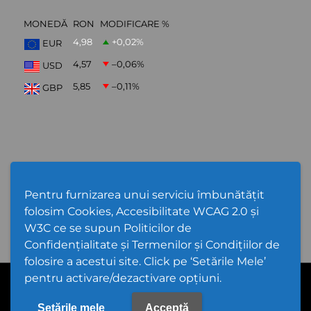
MONEDĂ
RON
MODIFICARE %
4,98
+0,02
%
EUR
4,57
–0,06
%
USD
5,85
–0,11
%
GBP
ABONARE NEWSLETTER
Pentru furnizarea unui serviciu îmbunătățit
folosim Cookies, Accesibilitate WCAG 2.0 și
W3C ce se supun Politicilor de
Confidențialitate și Termenilor și Condițiilor de
folosire a acestui site. Click pe ‘Setările Mele’
pentru activare/dezactivare opțiuni.
Cod Județ 4 | Județul Bacău | Tipul UAT - 14 - C - Comună |
Codul SIRUTA al Unitații Administrativ-Teritoriale 20368 | Gioseni
PPW @
2026 |
Hartă Website
|
Setări Cookies și Accesibilitate
Setările mele
Acceptă