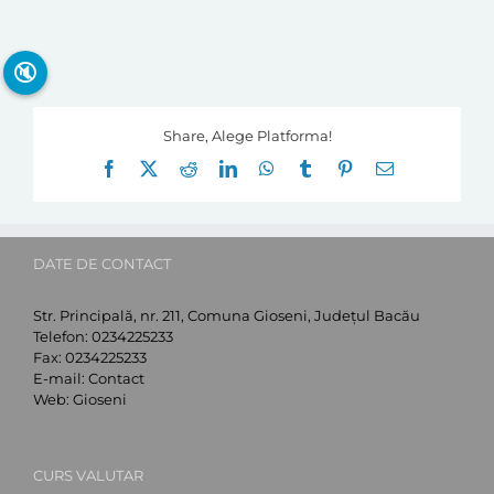
🔇
Share, Alege Platforma!
Facebook
X
Reddit
LinkedIn
WhatsApp
Tumblr
Pinterest
E-
mail:
DATE DE CONTACT
Str. Principală, nr. 211, Comuna Gioseni, Județul Bacău
Telefon:
0234225233
Fax:
0234225233
E-mail:
Contact
Web:
Gioseni
CURS VALUTAR