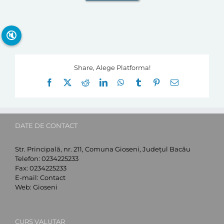
🔇
Share, Alege Platforma!
Facebook
X
Reddit
LinkedIn
WhatsApp
Tumblr
Pinterest
E-
mail:
DATE DE CONTACT
Str. Principală, nr. 211, Comuna Gioseni, Județul Bacău
Telefon:
0234225233
Fax:
0234225233
E-mail:
Contact
Web:
Gioseni
CURS VALUTAR