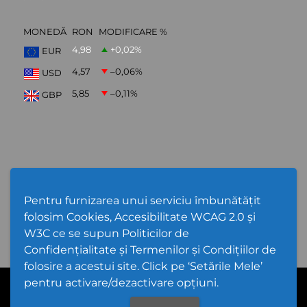
MONEDĂ
RON
MODIFICARE %
4,98
+0,02
%
EUR
4,57
–0,06
%
USD
5,85
–0,11
%
GBP
ABONARE NEWSLETTER
Pentru furnizarea unui serviciu îmbunătățit
folosim Cookies, Accesibilitate WCAG 2.0 și
W3C ce se supun Politicilor de
Confidențialitate și Termenilor și Condițiilor de
folosire a acestui site. Click pe ‘Setările Mele’
pentru activare/dezactivare opțiuni.
Cod Județ 4 | Județul Bacău | Tipul UAT - 14 - C - Comună |
Codul SIRUTA al Unitații Administrativ-Teritoriale 20368 | Gioseni