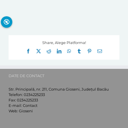
🔇
Share, Alege Platforma!
Facebook
X
Reddit
LinkedIn
WhatsApp
Tumblr
Pinterest
E-
mail:
DATE DE CONTACT
Str. Principală, nr. 211, Comuna Gioseni, Județul Bacău
Telefon:
0234225233
Fax:
0234225233
E-mail:
Contact
Web:
Gioseni