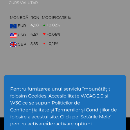
CURS VALUTAR
MONEDĂ
RON
MODIFICARE %
4,98
+0,02
%
EUR
4,57
–0,06
%
USD
5,85
–0,11
%
GBP
ABONARE NEWSLETTER
Pentru furnizarea unui serviciu îmbunătățit
folosim Cookies, Accesibilitate WCAG 2.0 și
W3C ce se supun Politicilor de
Confidențialitate și Termenilor și Condițiilor de
folosire a acestui site. Click pe ‘Setările Mele’
pentru activare/dezactivare opțiuni.
Cod Județ 4 | Județul Bacău | Tipul UAT - 14 - C - Comună |