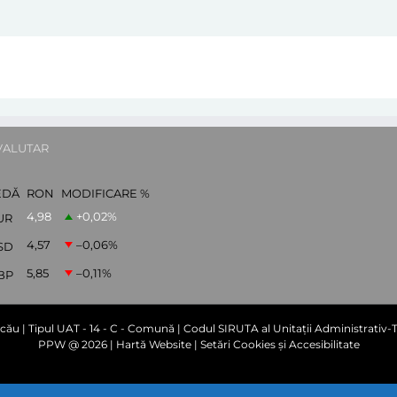
VALUTAR
EDĂ
RON
MODIFICARE %
4,98
+0,02
%
UR
4,57
–0,06
%
SD
5,85
–0,11
%
BP
cău | Tipul UAT - 14 - C - Comună | Codul SIRUTA al Unitații Administrativ-Te
PPW @
2026 |
Hartă Website
|
Setări Cookies și Accesibilitate