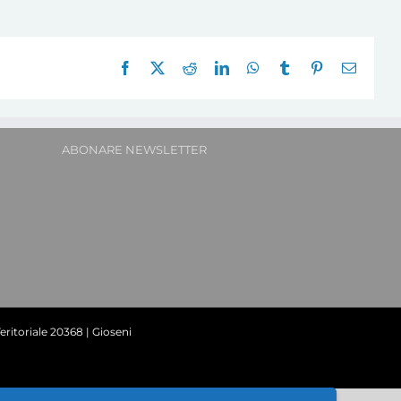
Facebook
X
Reddit
LinkedIn
WhatsApp
Tumblr
Pinterest
E-
mail:
ABONARE NEWSLETTER
ritoriale 20368 | Gioseni