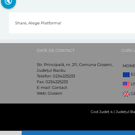
🔇
Share, Alege Platforma!
DATE DE CONTACT
CURS 
Str. Principală, nr. 211, Comuna Gioseni,
MON
Județul Bacău
E
Telefon:
0234225233
Fax:
0234225233
U
E-mail:
Contact
Web:
Gioseni
G
Cod Județ 4 | Județul Ba