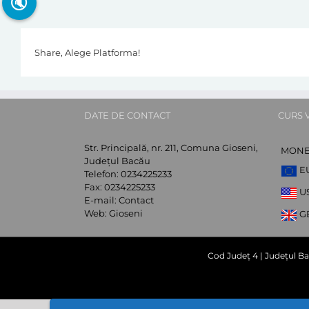
🔇
Share, Alege Platforma!
DATE DE CONTACT
CURS 
Str. Principală, nr. 211, Comuna Gioseni,
MON
Județul Bacău
E
Telefon:
0234225233
Fax:
0234225233
U
E-mail:
Contact
Web:
Gioseni
G
Cod Județ 4 | Județul Ba