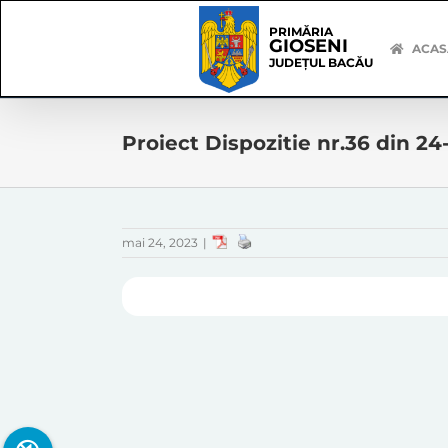
Skip
Skip
to
Navigation
PRIMĂRIA
GIOSENI
content
ACAS
JUDEȚUL BACĂU
Proiect Dispozitie nr.36 din 2
mai 24, 2023
|