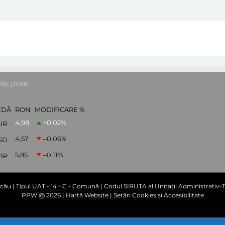
VALUTAR
EDĂ
RON
MODIFICARE %
4,98
+0,02
%
UR
4,57
–0,06
%
SD
5,85
–0,11
%
BP
cău | Tipul UAT - 14 - C - Comună | Codul SIRUTA al Unitații Administrativ-Te
PPW @
2026 |
Hartă Website
|
Setări Cookies și Accesibilitate