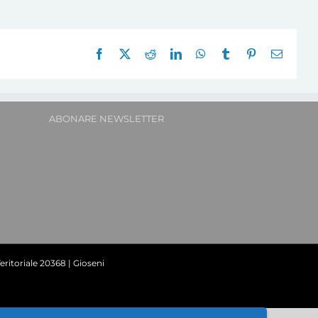
Facebook
X
Reddit
LinkedIn
WhatsApp
Tumblr
Pinterest
E-
mail:
ABONARE NEWSLETTER
ritoriale 20368 | Gioseni