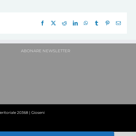
Facebook
X
Reddit
LinkedIn
WhatsApp
Tumblr
Pinterest
E-
mail:
ABONARE NEWSLETTER
ritoriale 20368 | Gioseni