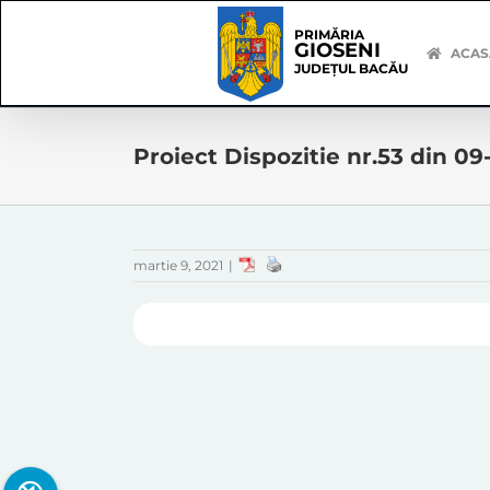
Skip
Skip
to
Navigation
PRIMĂRIA
GIOSENI
content
ACAS
JUDEȚUL BACĂU
Proiect Dispozitie nr.53 din 09
martie 9, 2021
|