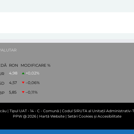
VALUTAR
EDĂ
RON
MODIFICARE %
4,98
+0,02
%
UR
4,57
–0,06
%
SD
5,85
–0,11
%
BP
cău | Tipul UAT - 14 - C - Comună | Codul SIRUTA al Unitații Administrativ-Te
PPW @
2026 |
Hartă Website
|
Setări Cookies și Accesibilitate