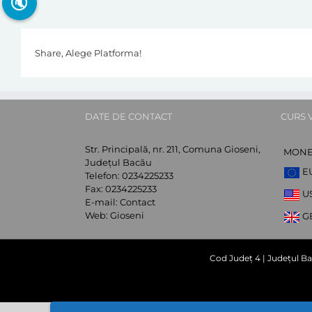
🔇
Share, Alege Platforma!
DATE DE CONTACT
CURS 
Str. Principală, nr. 211, Comuna Gioseni,
MON
Județul Bacău
E
Telefon:
0234225233
Fax:
0234225233
U
E-mail:
Contact
Web:
Gioseni
G
Cod Județ 4 | Județul Ba