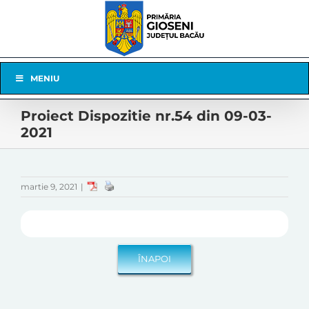
Skip
to
content
Skip
MENIU
Navigation
Proiect Dispozitie nr.54 din 09-03-
2021
martie 9, 2021
|