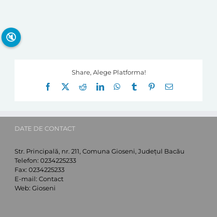
🔇
Share, Alege Platforma!
Facebook
X
Reddit
LinkedIn
WhatsApp
Tumblr
Pinterest
E-
mail:
DATE DE CONTACT
Str. Principală, nr. 211, Comuna Gioseni, Județul Bacău
Telefon:
0234225233
Fax:
0234225233
E-mail:
Contact
Web:
Gioseni