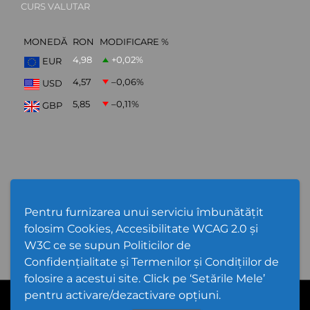
CURS VALUTAR
MONEDĂ
RON
MODIFICARE %
4,98
+0,02
%
EUR
4,57
–0,06
%
USD
5,85
–0,11
%
GBP
ABONARE NEWSLETTER
Pentru furnizarea unui serviciu îmbunătățit
folosim Cookies, Accesibilitate WCAG 2.0 și
W3C ce se supun Politicilor de
Confidențialitate și Termenilor și Condițiilor de
folosire a acestui site. Click pe ‘Setările Mele’
pentru activare/dezactivare opțiuni.
Cod Județ 4 | Județul Bacău | Tipul UAT - 14 - C - Comună |