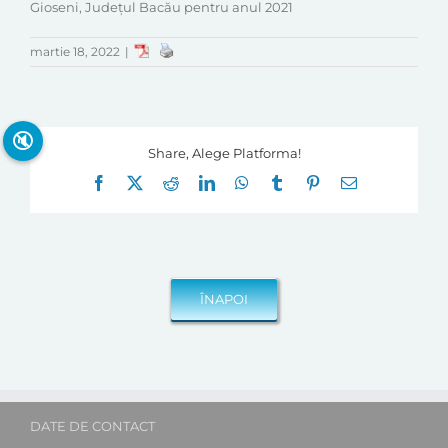
Gioseni, Județul Bacău pentru anul 2021
martie 18, 2022
|
🔇
Share, Alege Platforma!
Facebook
X
Reddit
LinkedIn
WhatsApp
Tumblr
Pinterest
E-
mail:
DATE DE CONTACT