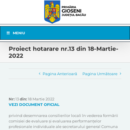
Skip
to
content
Skip
MENIU
Navigation
Proiect hotarare nr.13 din 18-Martie-
2022
Pagina Anterioară
Pagina Următoare
Nr:
13
din:
18 Martie 2022
VEZI DOCUMENT OFICIAL
privind desemnarea consilierilor locali în vederea formării
comisiei de evaluare și evaluarea performanțelor
profesionale individuale ale secretarului general Comuna