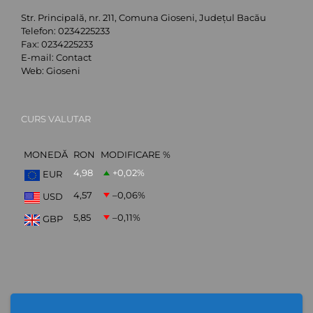
Str. Principală, nr. 211, Comuna Gioseni, Județul Bacău
Telefon:
0234225233
Fax:
0234225233
E-mail:
Contact
Web:
Gioseni
CURS VALUTAR
MONEDĂ
RON
MODIFICARE %
4,98
+0,02
%
EUR
4,57
–0,06
%
USD
5,85
–0,11
%
GBP
ABONARE NEWSLETTER