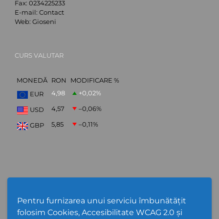
Fax:
0234225233
E-mail:
Contact
Web:
Gioseni
CURS VALUTAR
MONEDĂ
RON
MODIFICARE %
4,98
+0,02
%
EUR
4,57
–0,06
%
USD
5,85
–0,11
%
GBP
ABONARE NEWSLETTER
Pentru furnizarea unui serviciu îmbunătățit
folosim Cookies, Accesibilitate WCAG 2.0 și