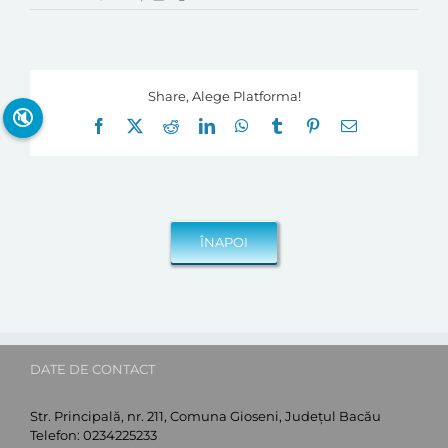
Share, Alege Platforma!
🔇
Facebook
X
Reddit
LinkedIn
WhatsApp
Tumblr
Pinterest
E-
mail:
DATE DE CONTACT
Str. Principală, nr. 211, Comuna Gioseni, Județul Bacău
Telefon:
0234225233