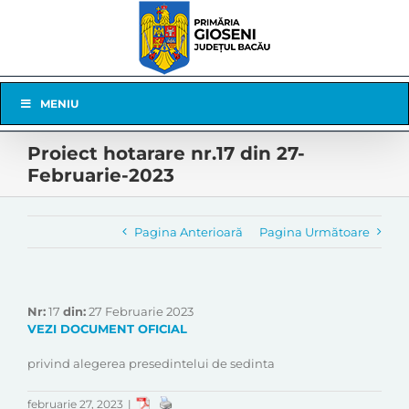
Skip
to
content
Skip
MENIU
Navigation
Proiect hotarare nr.17 din 27-
Februarie-2023
Pagina Anterioară
Pagina Următoare
Nr:
17
din:
27 Februarie 2023
VEZI DOCUMENT OFICIAL
privind alegerea presedintelui de sedinta
februarie 27, 2023
|