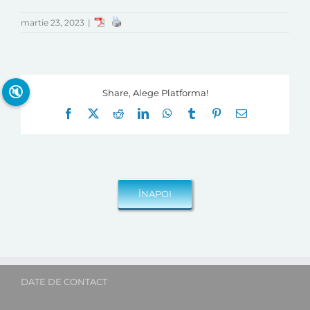
martie 23, 2023
|
🔇
Share, Alege Platforma!
Facebook
X
Reddit
LinkedIn
WhatsApp
Tumblr
Pinterest
E-
mail:
DATE DE CONTACT