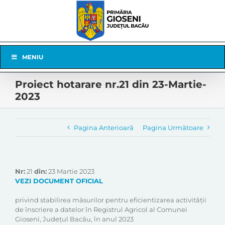
Skip
to
content
Skip
MENIU
Navigation
Proiect hotarare nr.21 din 23-Martie-
2023
Pagina Anterioară
Pagina Următoare
Nr:
21
din:
23 Martie 2023
VEZI DOCUMENT OFICIAL
privind stabilirea măsurilor pentru eficientizarea activității
de înscriere a datelor în Registrul Agricol al Comunei
Gioseni, Județul Bacău, în anul 2023