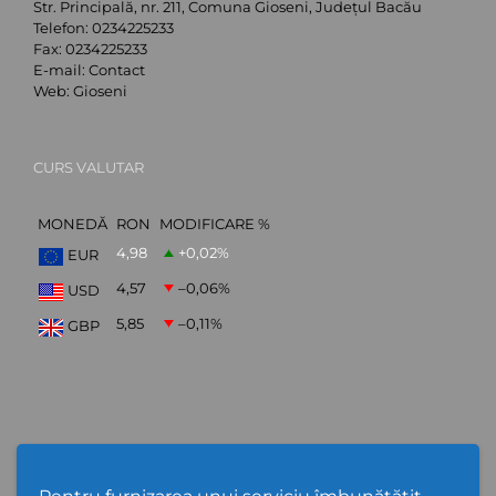
Str. Principală, nr. 211, Comuna Gioseni, Județul Bacău
Telefon:
0234225233
Fax:
0234225233
E-mail:
Contact
Web:
Gioseni
CURS VALUTAR
MONEDĂ
RON
MODIFICARE %
4,98
+0,02
%
EUR
4,57
–0,06
%
USD
5,85
–0,11
%
GBP
ABONARE NEWSLETTER