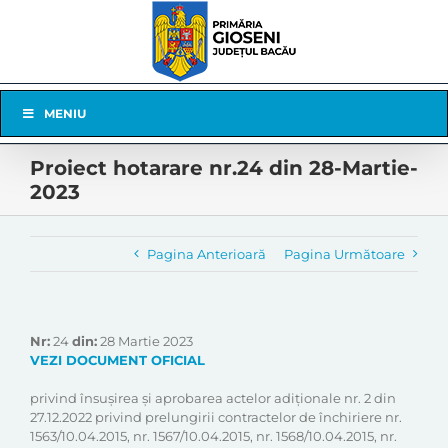
Skip
to
content
Skip
MENIU
Navigation
Proiect hotarare nr.24 din 28-Martie-
2023
Pagina Anterioară
Pagina Următoare
Nr:
24
din:
28 Martie 2023
VEZI DOCUMENT OFICIAL
privind însușirea și aprobarea actelor adiționale nr. 2 din
27.12.2022 privind prelungirii contractelor de închiriere nr.
1563/10.04.2015, nr. 1567/10.04.2015, nr. 1568/10.04.2015, nr.