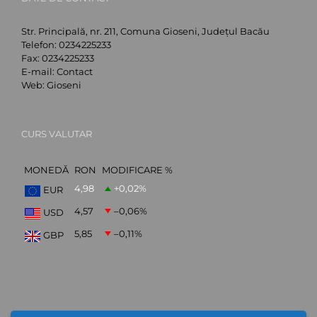
Str. Principală, nr. 211, Comuna Gioseni, Județul Bacău
Telefon:
0234225233
Fax:
0234225233
E-mail:
Contact
Web:
Gioseni
CURS VALUTAR
MONEDĂ
RON
MODIFICARE %
4,98
+0,02
%
EUR
4,57
–0,06
%
USD
5,85
–0,11
%
GBP