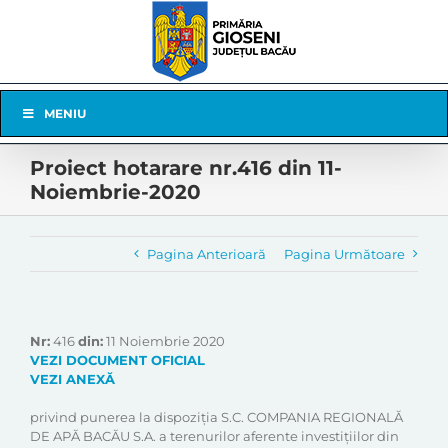
Skip
to
content
Skip
MENIU
Navigation
Proiect hotarare nr.416 din 11-
Noiembrie-2020
Pagina Anterioară
Pagina Următoare
Nr:
416
din:
11 Noiembrie 2020
VEZI DOCUMENT OFICIAL
VEZI ANEXĂ
privind punerea la dispoziția S.C. COMPANIA REGIONALĂ
DE APĂ BACĂU S.A. a terenurilor aferente investițiilor din