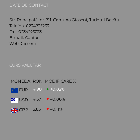
DATE DE CONTACT
Str. Principală, nr. 211, Comuna Gioseni, Județul Bacău
Telefon:
0234225233
Fax:
0234225233
E-mail:
Contact
Web:
Gioseni
CURS VALUTAR
MONEDĂ
RON
MODIFICARE %
4,98
+0,02
%
EUR
4,57
–0,06
%
USD
5,85
–0,11
%
GBP