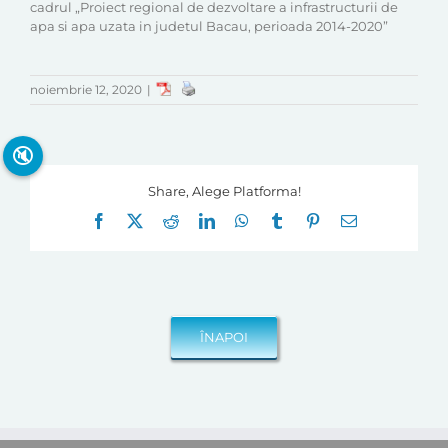
cadrul „Proiect regional de dezvoltare a infrastructurii de
apa si apa uzata in judetul Bacau, perioada 2014-2020”
noiembrie 12, 2020
|
🔇
Share, Alege Platforma!
Facebook
X
Reddit
LinkedIn
WhatsApp
Tumblr
Pinterest
E-
mail: