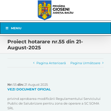
Skip
to
content
Skip
MENIU
Navigation
Proiect hotarare nr.55 din 21-
August-2025
Pagina Anterioară
Pagina Următoare
Nr:
55
din:
21 August 2025
VEZI DOCUMENT OFICIAL
privind aprobarea modificării Regulamentului Serviciului
Public de Salubrizare pentru zona de operare a SC SOMA
SRL