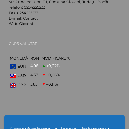
Str. Principală, nr. 211, Comuna Gioseni, Județul Bacău
Telefon:
0234225233
Fax:
0234225233
E-mail:
Contact
Web:
Gioseni
CURS VALUTAR
MONEDĂ
RON
MODIFICARE %
4,98
+0,02
%
EUR
4,57
–0,06
%
USD
5,85
–0,11
%
GBP
ABONARE NEWSLETTER