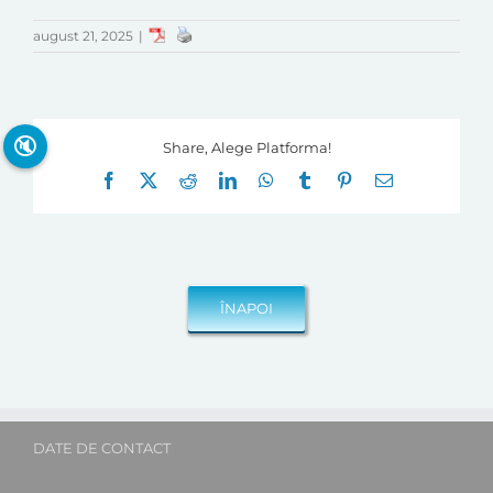
august 21, 2025
|
🔇
Share, Alege Platforma!
Facebook
X
Reddit
LinkedIn
WhatsApp
Tumblr
Pinterest
E-
mail:
DATE DE CONTACT