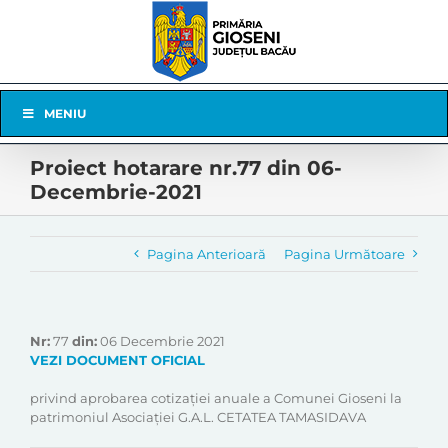
Skip
to
content
Skip
MENIU
Navigation
Proiect hotarare nr.77 din 06-
Decembrie-2021
Pagina Anterioară
Pagina Următoare
Nr:
77
din:
06 Decembrie 2021
VEZI DOCUMENT OFICIAL
privind aprobarea cotizației anuale a Comunei Gioseni la
patrimoniul Asociației G.A.L. CETATEA TAMASIDAVA