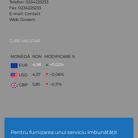
Telefon:
0234225233
Fax:
0234225233
E-mail:
Contact
Web:
Gioseni
CURS VALUTAR
MONEDĂ
RON
MODIFICARE %
4,98
+0,02
%
EUR
4,57
–0,06
%
USD
5,85
–0,11
%
GBP
ABONARE NEWSLETTER
Pentru furnizarea unui serviciu îmbunătățit