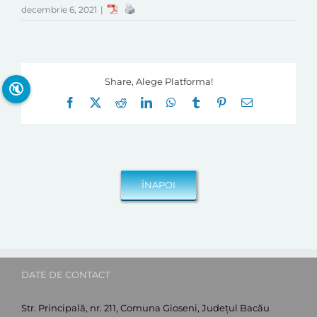
decembrie 6, 2021
|
Share, Alege Platforma!
🔇
Facebook
X
Reddit
LinkedIn
WhatsApp
Tumblr
Pinterest
E-
mail:
DATE DE CONTACT
Str. Principală, nr. 211, Comuna Gioseni, Județul Bacău