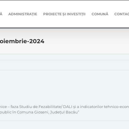
Ă
ADMINISTRAȚIE
PROIECTE ȘI INVESTIȚII
COMUNĂ
CONTA
-Noiembrie-2024
 – faza Studiu de Fezabilitate/ DALI și a indicatorilor tehnico-econo
at public în Comuna Gioseni, Județul Bacău”