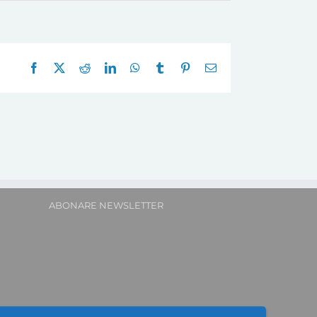
Facebook
X
Reddit
LinkedIn
WhatsApp
Tumblr
Pinterest
E-
mail:
ABONARE NEWSLETTER