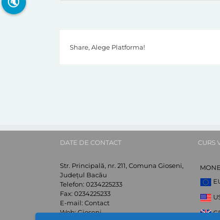
🔇
Share, Alege Platforma!
DATE DE CONTACT
CURS 
Str. Principală, nr. 211, Comuna Gioseni,
MON
Județul Bacău
E
Telefon:
0234225233
Fax:
0234225233
U
E-mail:
Contact
Web:
Gioseni
G