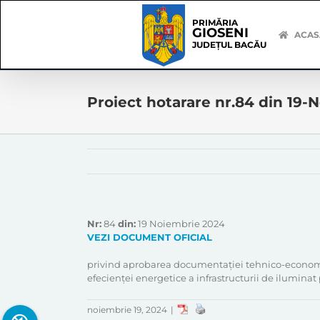
Skip
Skip
to
Navigation
PRIMĂRIA
GIOSENI
content
ACAS
JUDEȚUL BACĂU
Proiect hotarare nr.84 din 19
Nr:
84
din:
19 Noiembrie 2024
VEZI DOCUMENT OFICIAL
privind aprobarea documentației tehnico-economice
efecienței energetice a infrastructurii de ilumin
noiembrie 19, 2024
|