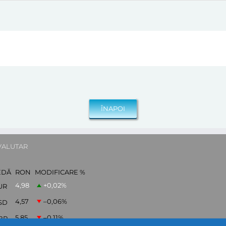
VALUTAR
EDĂ
RON
MODIFICARE %
4,98
+0,02
%
UR
4,57
–0,06
%
SD
5,85
–0,11
%
BP