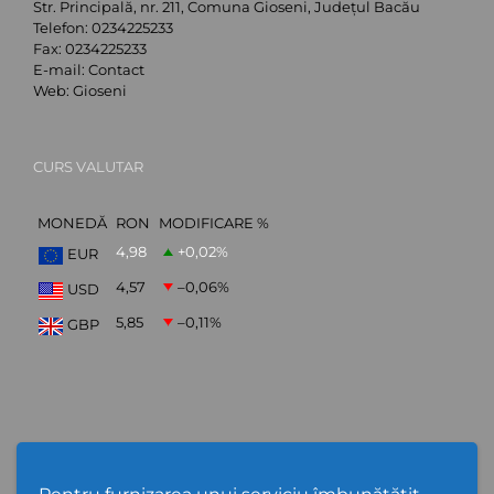
Str. Principală, nr. 211, Comuna Gioseni, Județul Bacău
Telefon:
0234225233
Fax:
0234225233
E-mail:
Contact
Web:
Gioseni
CURS VALUTAR
MONEDĂ
RON
MODIFICARE %
4,98
+0,02
%
EUR
4,57
–0,06
%
USD
5,85
–0,11
%
GBP
ABONARE NEWSLETTER