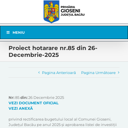
Skip
to
content
Skip
MENIU
Navigation
Proiect hotarare nr.85 din 26-
Decembrie-2025
Pagina Anterioară
Pagina Următoare
Nr:
85
din:
26 Decembrie 2025
VEZI DOCUMENT OFICIAL
VEZI ANEXĂ
privind rectificarea bugetului local al Comunei Gioseni,
Județul Bacău pe anul 2025 și aprobarea listei de investiții