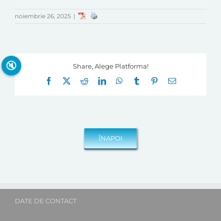
noiembrie 26, 2025
|
🔇
Share, Alege Platforma!
Facebook
X
Reddit
LinkedIn
WhatsApp
Tumblr
Pinterest
E-
mail:
DATE DE CONTACT