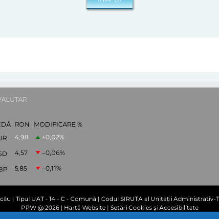
VALUTAR
EDĂ
RON
MODIFICARE %
4,98
+0,02
%
UR
4,57
–0,06
%
SD
5,85
–0,11
%
BP
cău | Tipul UAT - 14 - C - Comună | Codul SIRUTA al Unitații Administrativ-Te
PPW @
2026 |
Hartă Website
|
Setări Cookies și Accesibilitate