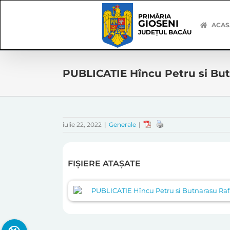
Skip
Skip
to
Navigation
PRIMĂRIA
GIOSENI
content
ACAS
JUDEȚUL BACĂU
PUBLICATIE Hîncu Petru si But
iulie 22, 2022
|
Generale
|
FIȘIERE ATAȘATE
PUBLICATIE Hîncu Petru si Butnarasu Raf