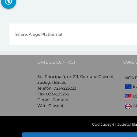
🔇
Share, Alege Platforma!
DATE DE CONTACT
CURS 
Str. Principală, nr. 211, Comuna Gioseni,
MON
Județul Bacău
E
Telefon:
0234225233
Fax:
0234225233
U
E-mail:
Contact
Web:
Gioseni
G
Cod Județ 4 | Județul Ba