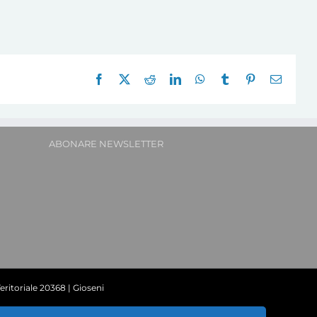
Facebook
X
Reddit
LinkedIn
WhatsApp
Tumblr
Pinterest
E-
mail:
ABONARE NEWSLETTER
ritoriale 20368 | Gioseni