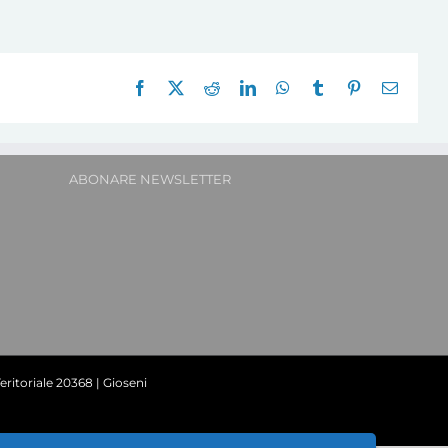
Facebook
X
Reddit
LinkedIn
WhatsApp
Tumblr
Pinterest
E-
mail:
ABONARE NEWSLETTER
ritoriale 20368 | Gioseni