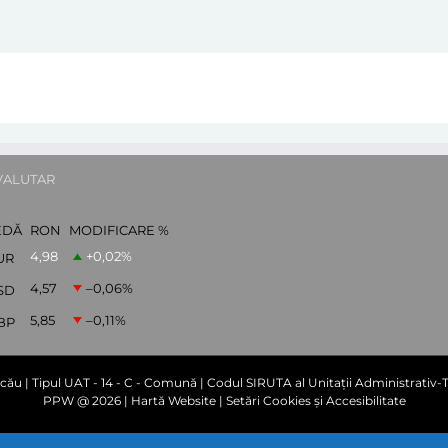
VALUTAR
EDĂ
RON
MODIFICARE %
4,98
+0,02
%
UR
4,57
–0,06
%
SD
5,85
–0,11
%
BP
cău | Tipul UAT - 14 - C - Comună | Codul SIRUTA al Unitații Administrativ-Te
PPW @
2026 |
Hartă Website
|
Setări Cookies și Accesibilitate