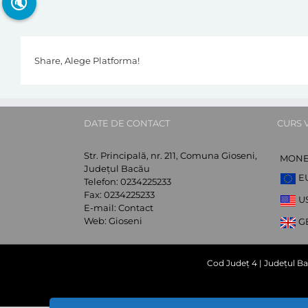
🔇
Share, Alege Platforma!
DATE DE CONTACT
CURS 
Str. Principală, nr. 211, Comuna Gioseni,
MON
Județul Bacău
E
Telefon:
0234225233
Fax:
0234225233
U
E-mail:
Contact
Web:
Gioseni
G
Cod Județ 4 | Județul Ba