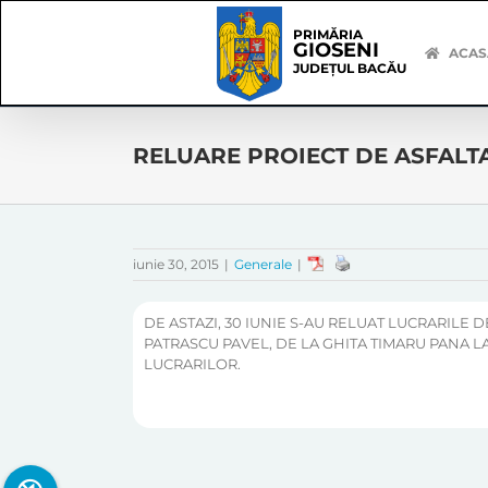
Skip
Skip
to
Navigation
PRIMĂRIA
GIOSENI
content
ACAS
JUDEȚUL BACĂU
RELUARE PROIECT DE ASFALT
iunie 30, 2015
|
Generale
|
DE ASTAZI, 30 IUNIE S-AU RELUAT LUCRARILE D
PATRASCU PAVEL, DE LA GHITA TIMARU PANA L
LUCRARILOR.