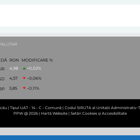
VALUTAR
EDĂ
RON
MODIFICARE %
4,98
+0,02
%
UR
4,57
–0,06
%
SD
5,85
–0,11
%
BP
cău | Tipul UAT - 14 - C - Comună | Codul SIRUTA al Unitații Administrativ-Te
PPW @
2026 |
Hartă Website
|
Setări Cookies și Accesibilitate