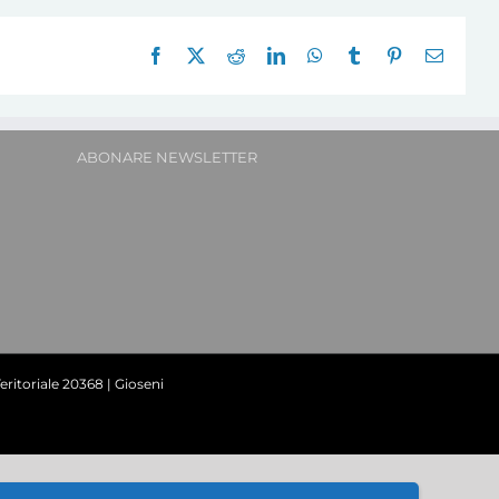
Facebook
X
Reddit
LinkedIn
WhatsApp
Tumblr
Pinterest
E-
mail:
ABONARE NEWSLETTER
ritoriale 20368 | Gioseni