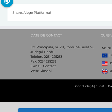
🔇
Share, Alege Platforma!
DATE DE CONTACT
CURS 
Str. Principală, nr. 211, Comuna Gioseni,
MON
Județul Bacău
E
Telefon:
0234225233
Fax:
0234225233
U
E-mail:
Contact
Web:
Gioseni
G
Cod Județ 4 | Județul Ba