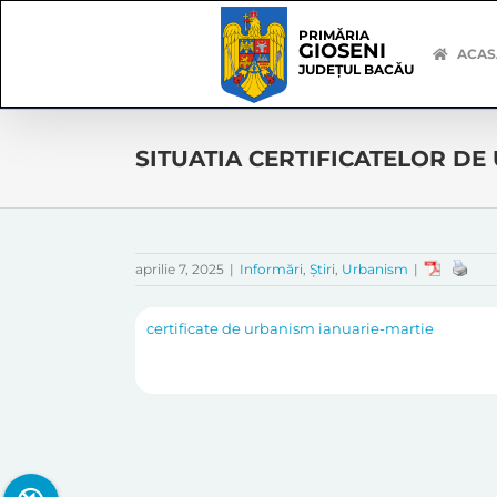
Skip
Skip
to
Navigation
PRIMĂRIA
GIOSENI
content
ACAS
JUDEȚUL BACĂU
SITUATIA CERTIFICATELOR DE U
aprilie 7, 2025
|
Informări
,
Știri
,
Urbanism
|
certificate de urbanism ianuarie-martie