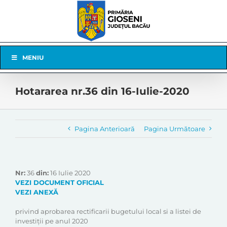
Skip
to
content
Skip
MENIU
Navigation
Hotararea nr.36 din 16-Iulie-2020
Pagina Anterioară
Pagina Următoare
Nr:
36
din:
16 Iulie 2020
VEZI DOCUMENT OFICIAL
VEZI ANEXĂ
privind aprobarea rectificarii bugetului local si a listei de
investiţii pe anul 2020