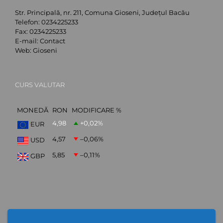
Str. Principală, nr. 211, Comuna Gioseni, Județul Bacău
Telefon:
0234225233
Fax:
0234225233
E-mail:
Contact
Web:
Gioseni
CURS VALUTAR
MONEDĂ
RON
MODIFICARE %
4,98
+0,02
%
EUR
4,57
–0,06
%
USD
5,85
–0,11
%
GBP
ABONARE NEWSLETTER