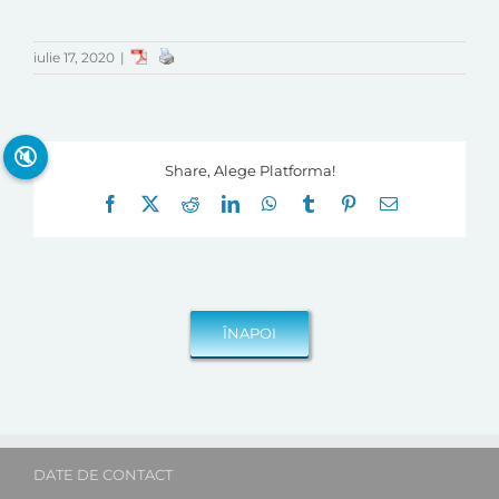
iulie 17, 2020
|
🔇
Share, Alege Platforma!
Facebook
X
Reddit
LinkedIn
WhatsApp
Tumblr
Pinterest
E-
mail:
DATE DE CONTACT