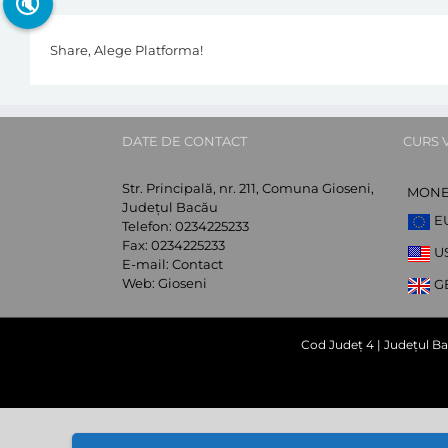
🔇
Share, Alege Platforma!
DATE DE CONTACT
CURS 
Str. Principală, nr. 211, Comuna Gioseni,
MON
Județul Bacău
E
Telefon:
0234225233
Fax:
0234225233
U
E-mail:
Contact
Web:
Gioseni
G
Cod Județ 4 | Județul Ba