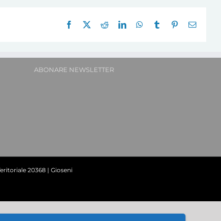
Facebook
X
Reddit
LinkedIn
WhatsApp
Tumblr
Pinterest
E-
mail:
ABONARE NEWSLETTER
ritoriale 20368 | Gioseni