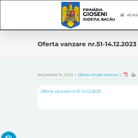
Skip
Skip
to
Navigation
PRIMĂRIA
GIOSENI
content
ACAS
JUDEȚUL BACĂU
Oferta vanzare nr.51-14.12.2023
decembrie 14, 2023
|
Oferte vânzări terenuri
|
Oferta vanzare nr.51-14.12.2023