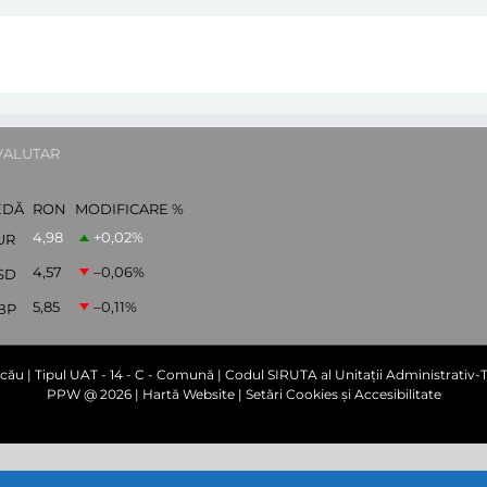
VALUTAR
EDĂ
RON
MODIFICARE %
4,98
+0,02
%
UR
4,57
–0,06
%
SD
5,85
–0,11
%
BP
cău | Tipul UAT - 14 - C - Comună | Codul SIRUTA al Unitații Administrativ-Te
PPW @
2026 |
Hartă Website
|
Setări Cookies și Accesibilitate