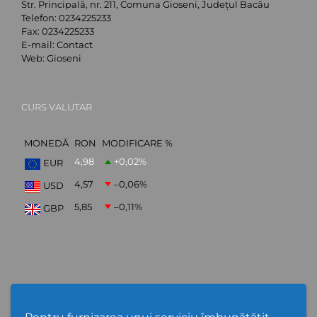
Str. Principală, nr. 211, Comuna Gioseni, Județul Bacău
Telefon:
0234225233
Fax:
0234225233
E-mail:
Contact
Web:
Gioseni
CURS VALUTAR
MONEDĂ
RON
MODIFICARE %
4,98
+0,02
%
EUR
4,57
–0,06
%
USD
5,85
–0,11
%
GBP
ABONARE NEWSLETTER