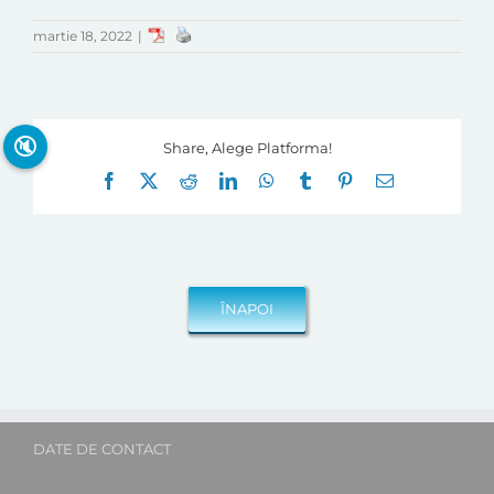
martie 18, 2022
|
🔇
Share, Alege Platforma!
Facebook
X
Reddit
LinkedIn
WhatsApp
Tumblr
Pinterest
E-
mail:
DATE DE CONTACT