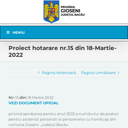
Skip
to
content
Skip
MENIU
Navigation
Proiect hotarare nr.15 din 18-Martie-
2022
Pagina Anterioară
Pagina Următoare
Nr:
15
din:
18 Martie 2022
VEZI DOCUMENT OFICIAL
privind aprobarea pentru anul 2022 a numărului de posturi
pentru asistenţii personali ai persoanelor cu handicap din
comuna Gioseni , județul Bacău