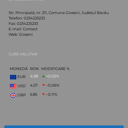
Str. Principală, nr. 211, Comuna Gioseni, Județul Bacău
Telefon:
0234225233
Fax:
0234225233
E-mail:
Contact
Web:
Gioseni
CURS VALUTAR
MONEDĂ
RON
MODIFICARE %
4,98
+0,02
%
EUR
4,57
–0,06
%
USD
5,85
–0,11
%
GBP