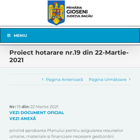
Skip
to
content
Skip
MENIU
Navigation
Proiect hotarare nr.19 din 22-Martie-
2021
Pagina Anterioară
Pagina Următoare
Nr:
19
din:
22 Martie 2021
VEZI DOCUMENT OFICIAL
VEZI ANEXĂ
privind aprobarea Planului pentru asigurarea resurselor
umane, materiale și financiare necesare gestionării