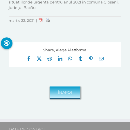
situațiilor de urgență pentru anul 2021 în comuna Gioseni,
județul Bacău
martie 22, 2021
|
🔇
Share, Alege Platforma!
Facebook
X
Reddit
LinkedIn
WhatsApp
Tumblr
Pinterest
E-
mail:
DATE DE CONTACT