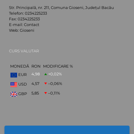
Str. Principală, nr. 211, Comuna Gioseni, Județul Bacău
Telefon:
0234225233
Fax:
0234225233
E-mail:
Contact
Web:
Gioseni
CURS VALUTAR
MONEDĂ
RON
MODIFICARE %
4,98
+0,02
%
EUR
4,57
–0,06
%
USD
5,85
–0,11
%
GBP
ABONARE NEWSLETTER