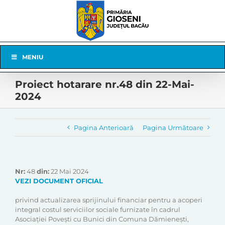
Skip
to
content
Skip
MENIU
Navigation
Proiect hotarare nr.48 din 22-Mai-
2024
Pagina Anterioară
Pagina Următoare
Nr:
48
din:
22 Mai 2024
VEZI DOCUMENT OFICIAL
privind actualizarea sprijinului financiar pentru a acoperi
integral costul serviciilor sociale furnizate în cadrul
Asociației Povești cu Bunici din Comuna Dămienești,