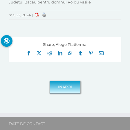
Județul Bacău pentru domnul Roibu Vasile
mai 22, 2024
|
🔇
Share, Alege Platforma!
Facebook
X
Reddit
LinkedIn
WhatsApp
Tumblr
Pinterest
E-
mail:
DATE DE CONTACT