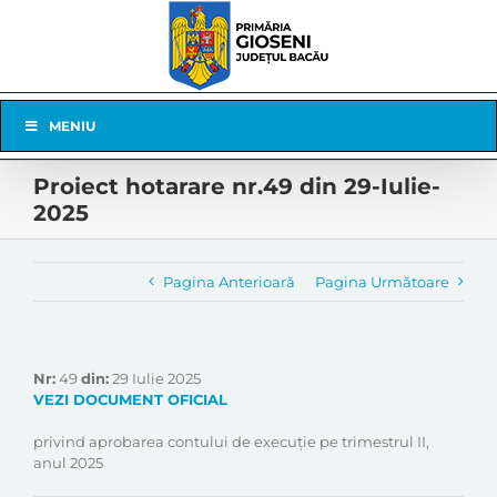
Skip
to
content
Skip
MENIU
Navigation
Proiect hotarare nr.49 din 29-Iulie-
2025
Pagina Anterioară
Pagina Următoare
Nr:
49
din:
29 Iulie 2025
VEZI DOCUMENT OFICIAL
privind aprobarea contului de execuție pe trimestrul II,
anul 2025