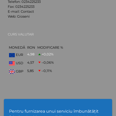
Telefon:
0234225233
Fax:
0234225233
E-mail:
Contact
Web:
Gioseni
CURS VALUTAR
MONEDĂ
RON
MODIFICARE %
4,98
+0,02
%
EUR
4,57
–0,06
%
USD
5,85
–0,11
%
GBP
ABONARE NEWSLETTER
Pentru furnizarea unui serviciu îmbunătățit