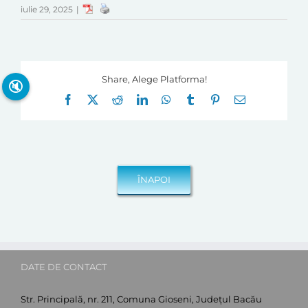
iulie 29, 2025
|
Share, Alege Platforma!
🔇
Facebook
X
Reddit
LinkedIn
WhatsApp
Tumblr
Pinterest
E-
mail:
DATE DE CONTACT
Str. Principală, nr. 211, Comuna Gioseni, Județul Bacău