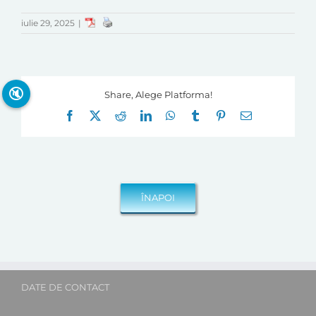
iulie 29, 2025
|
🔇
Share, Alege Platforma!
Facebook
X
Reddit
LinkedIn
WhatsApp
Tumblr
Pinterest
E-
mail:
DATE DE CONTACT