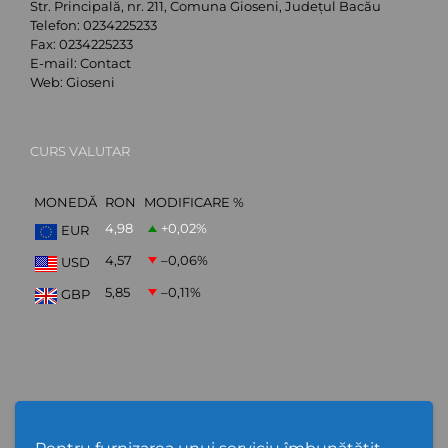
Str. Principală, nr. 211, Comuna Gioseni, Județul Bacău
Telefon:
0234225233
Fax:
0234225233
E-mail:
Contact
Web:
Gioseni
CURS VALUTAR
MONEDĂ
RON
MODIFICARE %
4,98
+0,02
%
EUR
4,57
–0,06
%
USD
5,85
–0,11
%
GBP
ABONARE NEWSLETTER