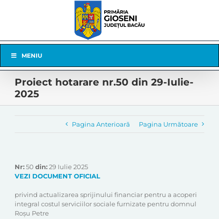
Skip
to
content
Skip
MENIU
Navigation
Proiect hotarare nr.50 din 29-Iulie-
2025
Pagina Anterioară
Pagina Următoare
Nr:
50
din:
29 Iulie 2025
VEZI DOCUMENT OFICIAL
privind actualizarea sprijinului financiar pentru a acoperi
integral costul serviciilor sociale furnizate pentru domnul
Roșu Petre