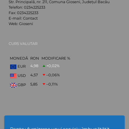
Str. Principală, nr. 211, Comuna Gioseni, Județul Bacău
Telefon:
0234225233
Fax:
0234225233
E-mail:
Contact
Web:
Gioseni
CURS VALUTAR
MONEDĂ
RON
MODIFICARE %
4,98
+0,02
%
EUR
4,57
–0,06
%
USD
5,85
–0,11
%
GBP
ABONARE NEWSLETTER