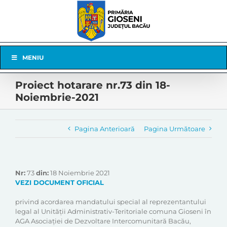
Skip
to
content
Skip
MENIU
Navigation
Proiect hotarare nr.73 din 18-
Noiembrie-2021
Pagina Anterioară
Pagina Următoare
Nr:
73
din:
18 Noiembrie 2021
VEZI DOCUMENT OFICIAL
privind acordarea mandatului special al reprezentantului
legal al Unității Administrativ-Teritoriale comuna Gioseni în
AGA Asociației de Dezvoltare Intercomunitară Bacău,