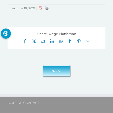
noiembrie 18, 2021
|
🔇
Share, Alege Platforma!
Facebook
X
Reddit
LinkedIn
WhatsApp
Tumblr
Pinterest
E-
mail:
DATE DE CONTACT